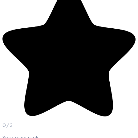
0
/
3
Your page rank: